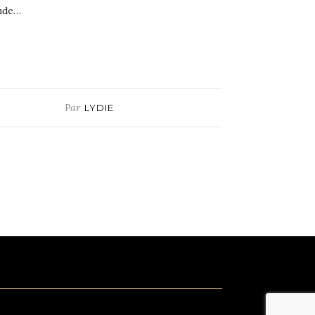
ande…
Par
LYDIE