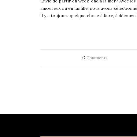
Envie de partir en week-end à la mer? Avec les 
amoureux ou en famille, nous avons sélectionn
il y a toujours quelque chose à faire, à découv
0
Comments