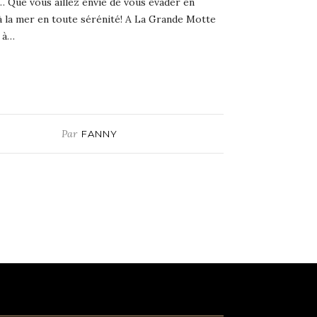
r… Que vous aillez envie de vous évader en
 la mer en toute sérénité! A La Grande Motte
d à…
Par
FANNY