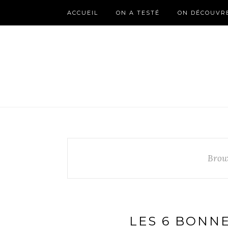
ACCUEIL
ON A TESTÉ
ON DÉCOUVR
Brow
LES 6 BONN