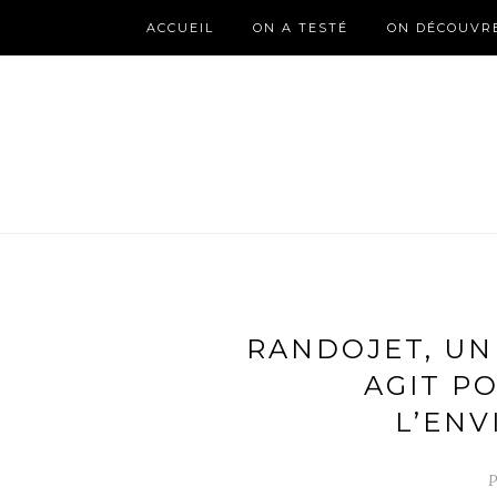
ACCUEIL
ON A TESTÉ
ON DÉCOUVR
RANDOJET, UN
AGIT P
L’EN
P